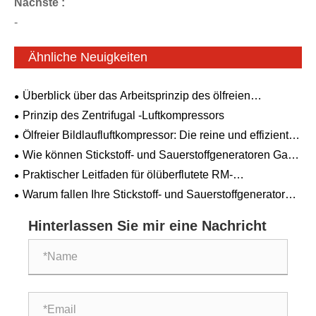
Nächste :
-
Ähnliche Neuigkeiten
Überblick über das Arbeitsprinzip des ölfreien
Luftkompressors
Prinzip des Zentrifugal -Luftkompressors
Ölfreier Bildlaufluftkompressor: Die reine und effiziente
Wahl
Wie können Stickstoff- und Sauerstoffgeneratoren Gas
aus normaler Luft erzeugen? Die verborgene
Praktischer Leitfaden für ölüberflutete RM-
Wissenschaft hinter der Luftzerlegung
Schraubenluftkompressoren: Von den
Warum fallen Ihre Stickstoff- und Sauerstoffgeneratoren
Technologieprinzipien bis zur Auswahl und Wartung
immer dann aus, wenn Sie sie am meisten brauchen?
Hinterlassen Sie mir eine Nachricht