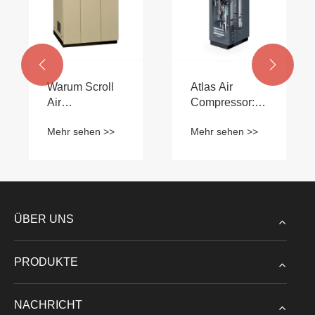


Warum Scroll
Atlas Air
Air
Compressor:
Compressor
Der
Mehr sehen >>
Mehr sehen >>
wählen?
Branchenmaßstab
der
Drucklufttechnologie
ÜBER UNS
PRODUKTE
NACHRICHT