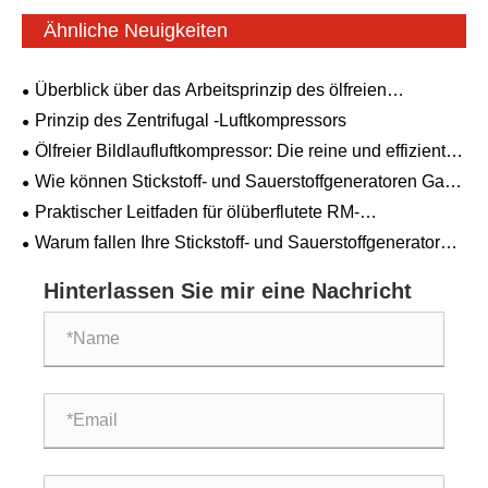
Ähnliche Neuigkeiten
Überblick über das Arbeitsprinzip des ölfreien
Luftkompressors
Prinzip des Zentrifugal -Luftkompressors
Ölfreier Bildlaufluftkompressor: Die reine und effiziente
Wahl
Wie können Stickstoff- und Sauerstoffgeneratoren Gas
aus normaler Luft erzeugen? Die verborgene
Praktischer Leitfaden für ölüberflutete RM-
Wissenschaft hinter der Luftzerlegung
Schraubenluftkompressoren: Von den
Warum fallen Ihre Stickstoff- und Sauerstoffgeneratoren
Technologieprinzipien bis zur Auswahl und Wartung
immer dann aus, wenn Sie sie am meisten brauchen?
Hinterlassen Sie mir eine Nachricht