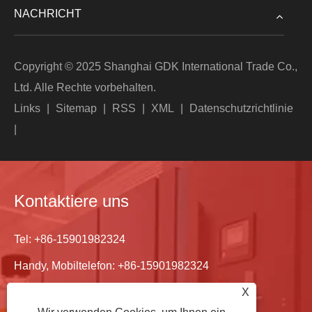
NACHRICHT
Copyright © 2025 Shanghai GDK International Trade Co.,
Ltd. Alle Rechte vorbehalten.
Links
|
Sitemap
|
RSS
|
XML
|
Datenschutzrichtlinie
|
Kontaktiere uns
Tel:
+86-15901982324
Handy, Mobiltelefon:
+86-15901982324
Email:
john.wilson.ac@shgdk.com.cn
X